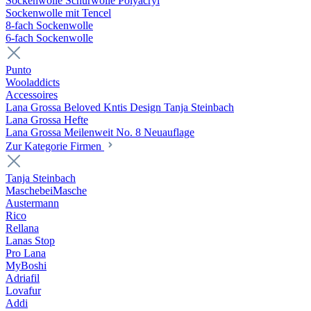
Sockenwolle Schurwolle Polyacryl
Sockenwolle mit Tencel
8-fach Sockenwolle
6-fach Sockenwolle
Punto
Wooladdicts
Accessoires
Lana Grossa Beloved Kntis Design Tanja Steinbach
Lana Grossa Hefte
Lana Grossa Meilenweit No. 8 Neuauflage
Zur Kategorie Firmen
Tanja Steinbach
MaschebeiMasche
Austermann
Rico
Rellana
Lanas Stop
Pro Lana
MyBoshi
Adriafil
Lovafur
Addi