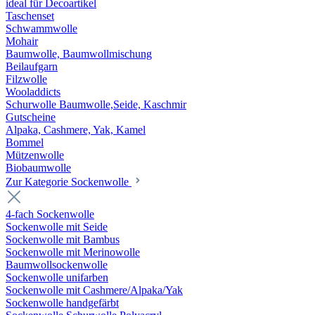
ideal für Decoartikel
Taschenset
Schwammwolle
Mohair
Baumwolle, Baumwollmischung
Beilaufgarn
Filzwolle
Wooladdicts
Schurwolle Baumwolle,Seide, Kaschmir
Gutscheine
Alpaka, Cashmere, Yak, Kamel
Bommel
Mützenwolle
Biobaumwolle
Zur Kategorie Sockenwolle
4-fach Sockenwolle
Sockenwolle mit Seide
Sockenwolle mit Bambus
Sockenwolle mit Merinowolle
Baumwollsockenwolle
Sockenwolle unifarben
Sockenwolle mit Cashmere/Alpaka/Yak
Sockenwolle handgefärbt