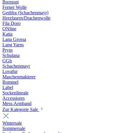
Bremont
Ferner Wolle
Gedifra (Schachenmayr)
Herzfasern/Drachenwolle
Fila Doro
ONline
Katia
Lana Grossa
Lang Yarns
Prym
Schulana
GGh
Schachenmayr
Lovafur
Maschenmakierer
Bommel
Label
Sockenlineale
Accessiores
Mess-Armband
Zur Kategorie Sale
Wintersale
Sommersale