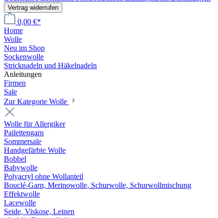
Vertrag widerrufen
0,00 €*
Home
Wolle
Neu im Shop
Sockenwolle
Stricknadeln und Häkelnadeln
Anleitungen
Firmen
Sale
Zur Kategorie Wolle
Wolle für Allergiker
Pailettengarn
Sommersale
Handgefärbte Wolle
Bobbel
Babywolle
Polyacryl ohne Wollanteil
Bouclé-Garn, Merinowolle, Schurwolle, Schurwollmischung
Effektwolle
Lacewolle
Seide, Viskose, Leinen