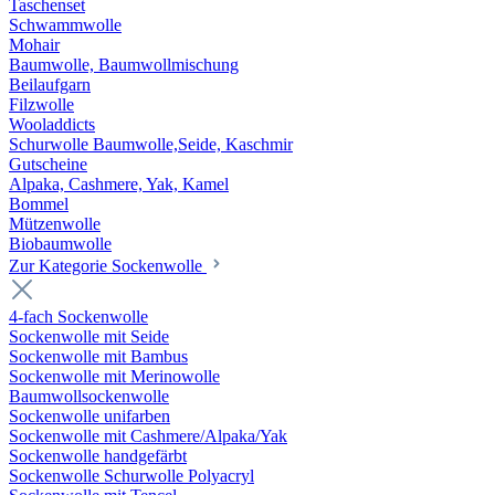
Taschenset
Schwammwolle
Mohair
Baumwolle, Baumwollmischung
Beilaufgarn
Filzwolle
Wooladdicts
Schurwolle Baumwolle,Seide, Kaschmir
Gutscheine
Alpaka, Cashmere, Yak, Kamel
Bommel
Mützenwolle
Biobaumwolle
Zur Kategorie Sockenwolle
4-fach Sockenwolle
Sockenwolle mit Seide
Sockenwolle mit Bambus
Sockenwolle mit Merinowolle
Baumwollsockenwolle
Sockenwolle unifarben
Sockenwolle mit Cashmere/Alpaka/Yak
Sockenwolle handgefärbt
Sockenwolle Schurwolle Polyacryl