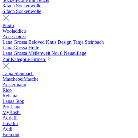
Sockenwolle mit Tencel
8-fach Sockenwolle
6-fach Sockenwolle
Punto
Wooladdicts
Accessoires
Lana Grossa Beloved Kntis Design Tanja Steinbach
Lana Grossa Hefte
Lana Grossa Meilenweit No. 8 Neuauflage
Zur Kategorie Firmen
Tanja Steinbach
MaschebeiMasche
Austermann
Rico
Rellana
Lanas Stop
Pro Lana
MyBoshi
Adriafil
Lovafur
Addi
Bremont