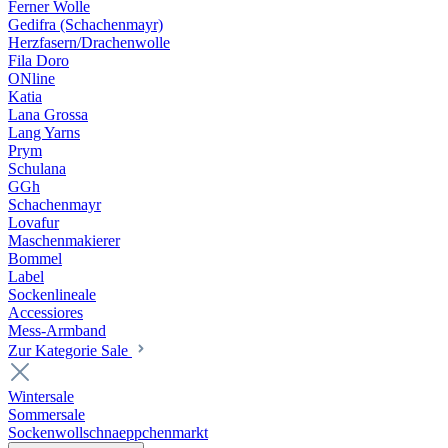
Ferner Wolle
Gedifra (Schachenmayr)
Herzfasern/Drachenwolle
Fila Doro
ONline
Katia
Lana Grossa
Lang Yarns
Prym
Schulana
GGh
Schachenmayr
Lovafur
Maschenmakierer
Bommel
Label
Sockenlineale
Accessiores
Mess-Armband
Zur Kategorie Sale
Wintersale
Sommersale
Sockenwollschnaeppchenmarkt