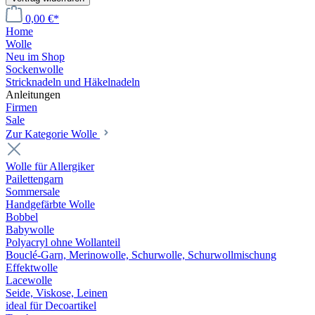
0,00 €*
Home
Wolle
Neu im Shop
Sockenwolle
Stricknadeln und Häkelnadeln
Anleitungen
Firmen
Sale
Zur Kategorie Wolle
Wolle für Allergiker
Pailettengarn
Sommersale
Handgefärbte Wolle
Bobbel
Babywolle
Polyacryl ohne Wollanteil
Bouclé-Garn, Merinowolle, Schurwolle, Schurwollmischung
Effektwolle
Lacewolle
Seide, Viskose, Leinen
ideal für Decoartikel