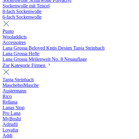
Sockenwolle Schurwolle Polyacryl
Sockenwolle mit Tencel
8-fach Sockenwolle
6-fach Sockenwolle
Punto
Wooladdicts
Accessoires
Lana Grossa Beloved Kntis Design Tanja Steinbach
Lana Grossa Hefte
Lana Grossa Meilenweit No. 8 Neuauflage
Zur Kategorie Firmen
Tanja Steinbach
MaschebeiMasche
Austermann
Rico
Rellana
Lanas Stop
Pro Lana
MyBoshi
Adriafil
Lovafur
Addi