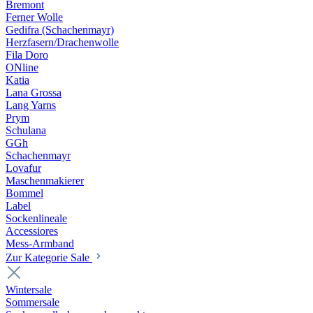
Bremont
Ferner Wolle
Gedifra (Schachenmayr)
Herzfasern/Drachenwolle
Fila Doro
ONline
Katia
Lana Grossa
Lang Yarns
Prym
Schulana
GGh
Schachenmayr
Lovafur
Maschenmakierer
Bommel
Label
Sockenlineale
Accessiores
Mess-Armband
Zur Kategorie Sale
Wintersale
Sommersale