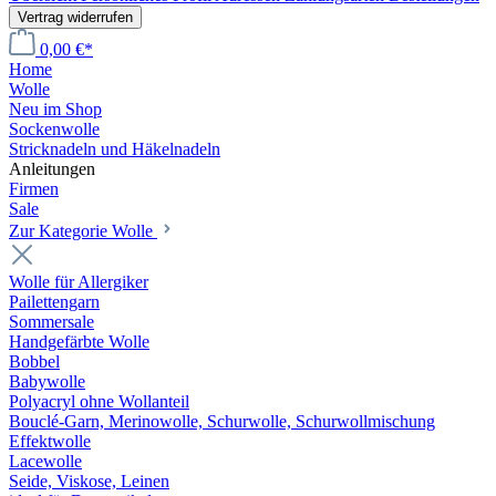
Vertrag widerrufen
0,00 €*
Home
Wolle
Neu im Shop
Sockenwolle
Stricknadeln und Häkelnadeln
Anleitungen
Firmen
Sale
Zur Kategorie Wolle
Wolle für Allergiker
Pailettengarn
Sommersale
Handgefärbte Wolle
Bobbel
Babywolle
Polyacryl ohne Wollanteil
Bouclé-Garn, Merinowolle, Schurwolle, Schurwollmischung
Effektwolle
Lacewolle
Seide, Viskose, Leinen