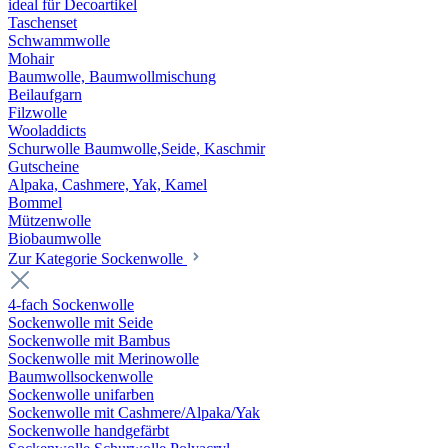
ideal für Decoartikel
Taschenset
Schwammwolle
Mohair
Baumwolle, Baumwollmischung
Beilaufgarn
Filzwolle
Wooladdicts
Schurwolle Baumwolle,Seide, Kaschmir
Gutscheine
Alpaka, Cashmere, Yak, Kamel
Bommel
Mützenwolle
Biobaumwolle
Zur Kategorie Sockenwolle
4-fach Sockenwolle
Sockenwolle mit Seide
Sockenwolle mit Bambus
Sockenwolle mit Merinowolle
Baumwollsockenwolle
Sockenwolle unifarben
Sockenwolle mit Cashmere/Alpaka/Yak
Sockenwolle handgefärbt