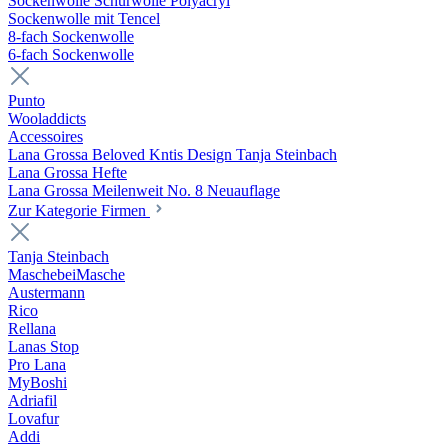
Sockenwolle Schurwolle Polyacryl
Sockenwolle mit Tencel
8-fach Sockenwolle
6-fach Sockenwolle
Punto
Wooladdicts
Accessoires
Lana Grossa Beloved Kntis Design Tanja Steinbach
Lana Grossa Hefte
Lana Grossa Meilenweit No. 8 Neuauflage
Zur Kategorie Firmen
Tanja Steinbach
MaschebeiMasche
Austermann
Rico
Rellana
Lanas Stop
Pro Lana
MyBoshi
Adriafil
Lovafur
Addi