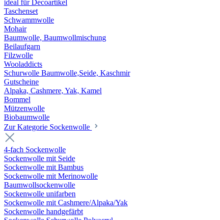
ideal für Decoartikel
Taschenset
Schwammwolle
Mohair
Baumwolle, Baumwollmischung
Beilaufgarn
Filzwolle
Wooladdicts
Schurwolle Baumwolle,Seide, Kaschmir
Gutscheine
Alpaka, Cashmere, Yak, Kamel
Bommel
Mützenwolle
Biobaumwolle
Zur Kategorie Sockenwolle
4-fach Sockenwolle
Sockenwolle mit Seide
Sockenwolle mit Bambus
Sockenwolle mit Merinowolle
Baumwollsockenwolle
Sockenwolle unifarben
Sockenwolle mit Cashmere/Alpaka/Yak
Sockenwolle handgefärbt