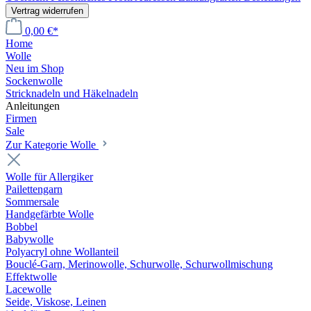
Vertrag widerrufen
0,00 €*
Home
Wolle
Neu im Shop
Sockenwolle
Stricknadeln und Häkelnadeln
Anleitungen
Firmen
Sale
Zur Kategorie Wolle
Wolle für Allergiker
Pailettengarn
Sommersale
Handgefärbte Wolle
Bobbel
Babywolle
Polyacryl ohne Wollanteil
Bouclé-Garn, Merinowolle, Schurwolle, Schurwollmischung
Effektwolle
Lacewolle
Seide, Viskose, Leinen