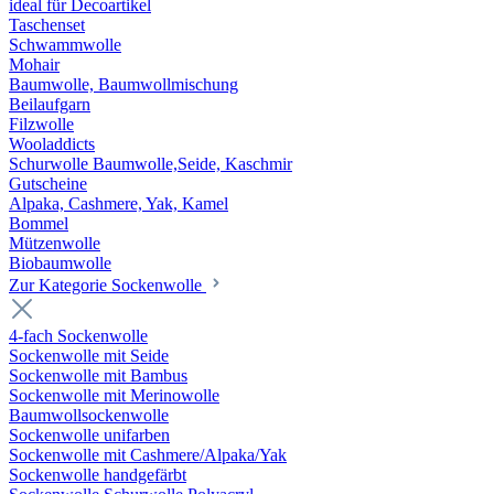
ideal für Decoartikel
Taschenset
Schwammwolle
Mohair
Baumwolle, Baumwollmischung
Beilaufgarn
Filzwolle
Wooladdicts
Schurwolle Baumwolle,Seide, Kaschmir
Gutscheine
Alpaka, Cashmere, Yak, Kamel
Bommel
Mützenwolle
Biobaumwolle
Zur Kategorie Sockenwolle
4-fach Sockenwolle
Sockenwolle mit Seide
Sockenwolle mit Bambus
Sockenwolle mit Merinowolle
Baumwollsockenwolle
Sockenwolle unifarben
Sockenwolle mit Cashmere/Alpaka/Yak
Sockenwolle handgefärbt