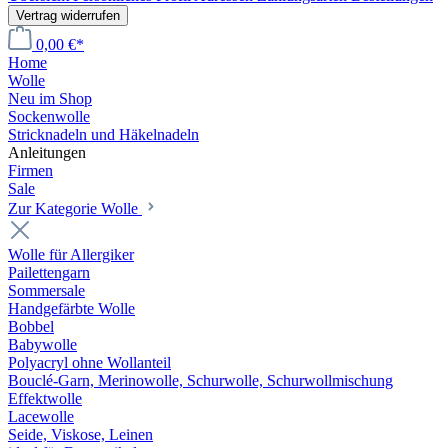
Vertrag widerrufen
0,00 €*
Home
Wolle
Neu im Shop
Sockenwolle
Stricknadeln und Häkelnadeln
Anleitungen
Firmen
Sale
Zur Kategorie Wolle
Wolle für Allergiker
Pailettengarn
Sommersale
Handgefärbte Wolle
Bobbel
Babywolle
Polyacryl ohne Wollanteil
Bouclé-Garn, Merinowolle, Schurwolle, Schurwollmischung
Effektwolle
Lacewolle
Seide, Viskose, Leinen