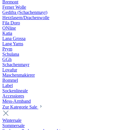
Bremont
Ferner Wolle
Gedifra (Schachenmayr)
Herzfasern/Drachenwolle
Fila Doro
ONline
Katia
Lana Grossa
Lang Yarns
Prym
Schulana
GGh
Schachenmayr
Lovafur
Maschenmakierer
Bommel
Label
Sockenlineale
Accessiores
Mess-Armband
Zur Kategorie Sale
Wintersale
Sommersale