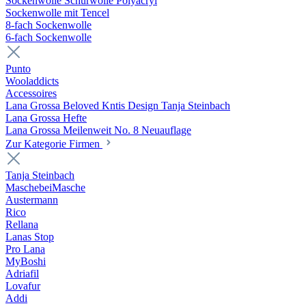
Sockenwolle Schurwolle Polyacryl
Sockenwolle mit Tencel
8-fach Sockenwolle
6-fach Sockenwolle
Punto
Wooladdicts
Accessoires
Lana Grossa Beloved Kntis Design Tanja Steinbach
Lana Grossa Hefte
Lana Grossa Meilenweit No. 8 Neuauflage
Zur Kategorie Firmen
Tanja Steinbach
MaschebeiMasche
Austermann
Rico
Rellana
Lanas Stop
Pro Lana
MyBoshi
Adriafil
Lovafur
Addi