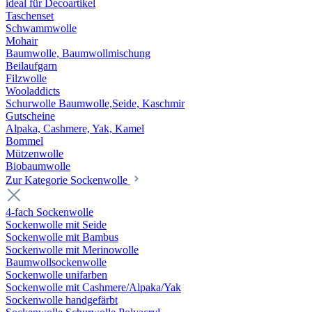
ideal für Decoartikel
Taschenset
Schwammwolle
Mohair
Baumwolle, Baumwollmischung
Beilaufgarn
Filzwolle
Wooladdicts
Schurwolle Baumwolle,Seide, Kaschmir
Gutscheine
Alpaka, Cashmere, Yak, Kamel
Bommel
Mützenwolle
Biobaumwolle
Zur Kategorie Sockenwolle
4-fach Sockenwolle
Sockenwolle mit Seide
Sockenwolle mit Bambus
Sockenwolle mit Merinowolle
Baumwollsockenwolle
Sockenwolle unifarben
Sockenwolle mit Cashmere/Alpaka/Yak
Sockenwolle handgefärbt