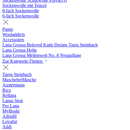
Sockenwolle Schurwolle Polyacryl
Sockenwolle mit Tencel
8-fach Sockenwolle
6-fach Sockenwolle
Punto
Wooladdicts
Accessoires
Lana Grossa Beloved Kntis Design Tanja Steinbach
Lana Grossa Hefte
Lana Grossa Meilenweit No. 8 Neuauflage
Zur Kategorie Firmen
Tanja Steinbach
MaschebeiMasche
Austermann
Rico
Rellana
Lanas Stop
Pro Lana
MyBoshi
Adriafil
Lovafur
Addi