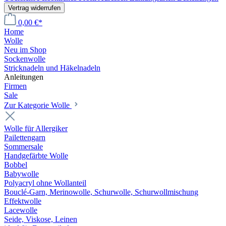
Vertrag widerrufen
0,00 €*
Home
Wolle
Neu im Shop
Sockenwolle
Stricknadeln und Häkelnadeln
Anleitungen
Firmen
Sale
Zur Kategorie Wolle
Wolle für Allergiker
Pailettengarn
Sommersale
Handgefärbte Wolle
Bobbel
Babywolle
Polyacryl ohne Wollanteil
Bouclé-Garn, Merinowolle, Schurwolle, Schurwollmischung
Effektwolle
Lacewolle
Seide, Viskose, Leinen