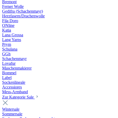
Bremont
Ferner Wolle
Gedifra (Schachenmayr)
Herzfasern/Drachenwolle
Fila Doro
ONline
Katia
Lana Grossa
Lang Yarns
Prym
Schulana
GGh
Schachenmayr
Lovafur
Maschenmakierer
Bommel
Label
Sockenlineale
Accessiores
Mess-Armband
Zur Kategorie Sale
Wintersale
Sommersale