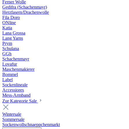
Ferner Wolle
Gedifra (Schachenmayr)
Herzfasern/Drachenwolle
Fila Doro
ONline
Katia
Lana Grossa
Lang Yarns
Prym
Schulana
GGh
Schachenmayr
Lovafur
Maschenmakierer
Bommel
Label
Sockenlineale
Accessiores
Mess-Armband
Zur Kategorie Sale
Wintersale
Sommersale
Sockenwollschnaeppchenmarkt