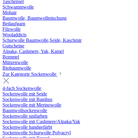
Taschenset
Schwammwolle
Mohair
Baumwolle, Baumwollmischung
Beilaufgarn
Filzwolle
Wooladdicts
Schurwolle Baumwolle,Seide, Kaschmir
Gutscheine
Alpaka, Cashmere, Yak, Kamel
Bommel
Mützenwolle
Biobaumwolle
Zur Kategorie Sockenwolle
4-fach Sockenwolle
Sockenwolle mit Seide
Sockenwolle mit Bambus
Sockenwolle mit Merinowolle
Baumwollsockenwolle
Sockenwolle unifarben
Sockenwolle mit Cashmere/Alpaka/Yak
Sockenwolle handgefärbt
Sockenwolle Schurwolle Polyacryl