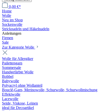
0,00 €*
Home
Wolle
Neu im Shop
Sockenwolle
Stricknadeln und Häkelnadeln
Anleitungen
Firmen
Sale
Zur Kategorie Wolle
Wolle für Allergiker
Pailettengarn
Sommersale
Handgefärbte Wolle
Bobbel
Babywolle
Polyacryl ohne Wollanteil
Bouclé-Garn, Merinowolle, Schurwolle, Schurwollmischung
Effektwolle
Lacewolle
Seide, Viskose, Leinen
ideal für Decoartikel