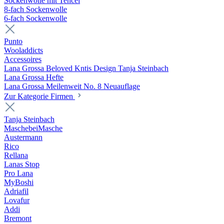
Sockenwolle mit Tencel
8-fach Sockenwolle
6-fach Sockenwolle
Punto
Wooladdicts
Accessoires
Lana Grossa Beloved Kntis Design Tanja Steinbach
Lana Grossa Hefte
Lana Grossa Meilenweit No. 8 Neuauflage
Zur Kategorie Firmen
Tanja Steinbach
MaschebeiMasche
Austermann
Rico
Rellana
Lanas Stop
Pro Lana
MyBoshi
Adriafil
Lovafur
Addi
Bremont