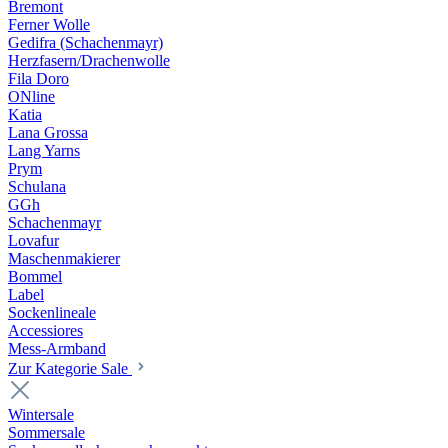
Bremont
Ferner Wolle
Gedifra (Schachenmayr)
Herzfasern/Drachenwolle
Fila Doro
ONline
Katia
Lana Grossa
Lang Yarns
Prym
Schulana
GGh
Schachenmayr
Lovafur
Maschenmakierer
Bommel
Label
Sockenlineale
Accessiores
Mess-Armband
Zur Kategorie Sale
Wintersale
Sommersale