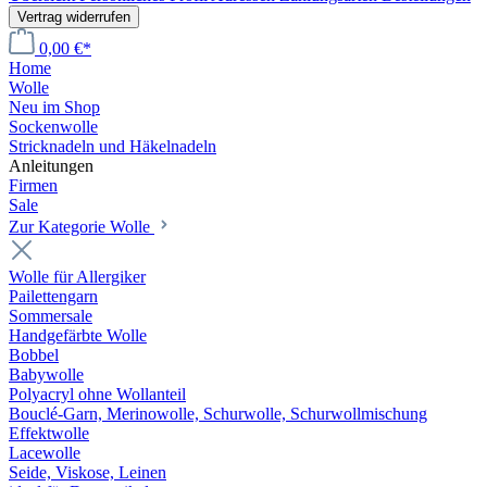
Vertrag widerrufen
0,00 €*
Home
Wolle
Neu im Shop
Sockenwolle
Stricknadeln und Häkelnadeln
Anleitungen
Firmen
Sale
Zur Kategorie Wolle
Wolle für Allergiker
Pailettengarn
Sommersale
Handgefärbte Wolle
Bobbel
Babywolle
Polyacryl ohne Wollanteil
Bouclé-Garn, Merinowolle, Schurwolle, Schurwollmischung
Effektwolle
Lacewolle
Seide, Viskose, Leinen