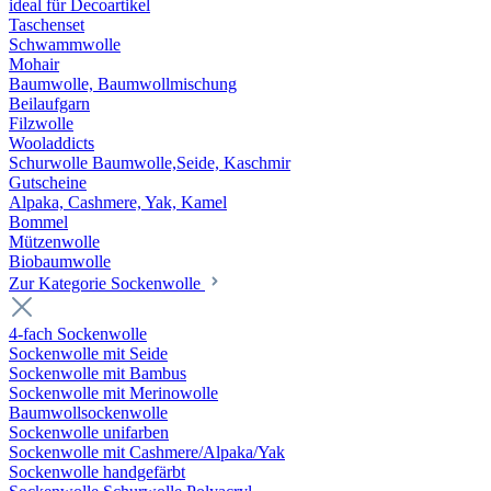
ideal für Decoartikel
Taschenset
Schwammwolle
Mohair
Baumwolle, Baumwollmischung
Beilaufgarn
Filzwolle
Wooladdicts
Schurwolle Baumwolle,Seide, Kaschmir
Gutscheine
Alpaka, Cashmere, Yak, Kamel
Bommel
Mützenwolle
Biobaumwolle
Zur Kategorie Sockenwolle
4-fach Sockenwolle
Sockenwolle mit Seide
Sockenwolle mit Bambus
Sockenwolle mit Merinowolle
Baumwollsockenwolle
Sockenwolle unifarben
Sockenwolle mit Cashmere/Alpaka/Yak
Sockenwolle handgefärbt