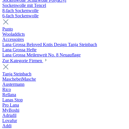
Sockenwolle Schurwolle Polyacryl
Sockenwolle mit Tencel
8-fach Sockenwolle
6-fach Sockenwolle
Punto
Wooladdicts
Accessoires
Lana Grossa Beloved Kntis Design Tanja Steinbach
Lana Grossa Hefte
Lana Grossa Meilenweit No. 8 Neuauflage
Zur Kategorie Firmen
Tanja Steinbach
MaschebeiMasche
Austermann
Rico
Rellana
Lanas Stop
Pro Lana
MyBoshi
Adriafil
Lovafur
Addi