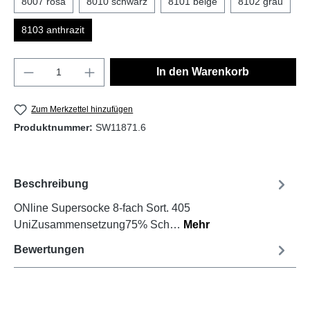
8007 rosa
8010 schwarz
8101 beige
8102 grau
8103 anthrazit
In den Warenkorb
Zum Merkzettel hinzufügen
Produktnummer:
SW11871.6
Beschreibung
ONline Supersocke 8-fach Sort. 405
UniZusammensetzung75% Sch…
Mehr
Bewertungen