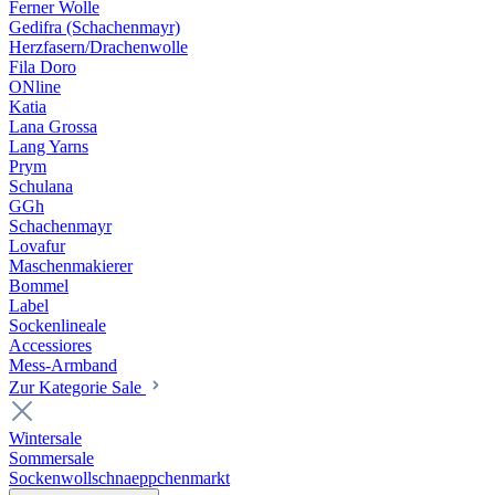
Ferner Wolle
Gedifra (Schachenmayr)
Herzfasern/Drachenwolle
Fila Doro
ONline
Katia
Lana Grossa
Lang Yarns
Prym
Schulana
GGh
Schachenmayr
Lovafur
Maschenmakierer
Bommel
Label
Sockenlineale
Accessiores
Mess-Armband
Zur Kategorie Sale
Wintersale
Sommersale
Sockenwollschnaeppchenmarkt