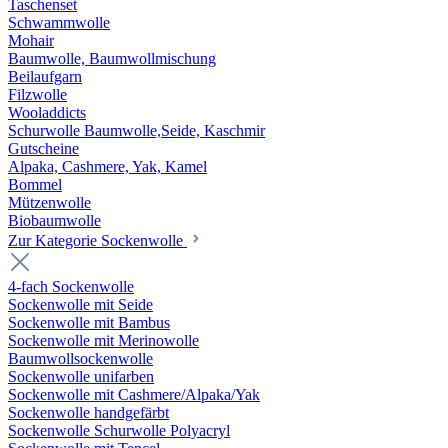
Taschenset
Schwammwolle
Mohair
Baumwolle, Baumwollmischung
Beilaufgarn
Filzwolle
Wooladdicts
Schurwolle Baumwolle,Seide, Kaschmir
Gutscheine
Alpaka, Cashmere, Yak, Kamel
Bommel
Mützenwolle
Biobaumwolle
Zur Kategorie Sockenwolle
4-fach Sockenwolle
Sockenwolle mit Seide
Sockenwolle mit Bambus
Sockenwolle mit Merinowolle
Baumwollsockenwolle
Sockenwolle unifarben
Sockenwolle mit Cashmere/Alpaka/Yak
Sockenwolle handgefärbt
Sockenwolle Schurwolle Polyacryl