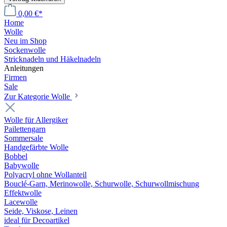
0,00 €*
Home
Wolle
Neu im Shop
Sockenwolle
Stricknadeln und Häkelnadeln
Anleitungen
Firmen
Sale
Zur Kategorie Wolle
Wolle für Allergiker
Pailettengarn
Sommersale
Handgefärbte Wolle
Bobbel
Babywolle
Polyacryl ohne Wollanteil
Bouclé-Garn, Merinowolle, Schurwolle, Schurwollmischung
Effektwolle
Lacewolle
Seide, Viskose, Leinen
ideal für Decoartikel