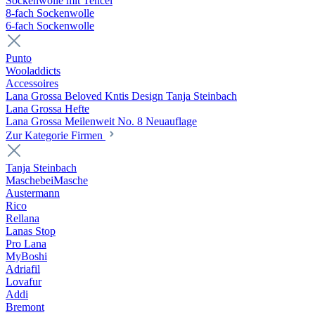
Sockenwolle mit Tencel
8-fach Sockenwolle
6-fach Sockenwolle
Punto
Wooladdicts
Accessoires
Lana Grossa Beloved Kntis Design Tanja Steinbach
Lana Grossa Hefte
Lana Grossa Meilenweit No. 8 Neuauflage
Zur Kategorie Firmen
Tanja Steinbach
MaschebeiMasche
Austermann
Rico
Rellana
Lanas Stop
Pro Lana
MyBoshi
Adriafil
Lovafur
Addi
Bremont