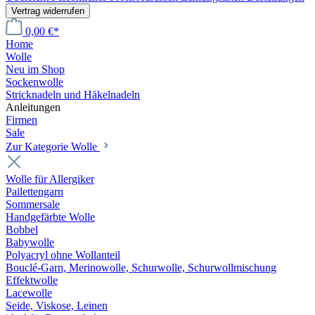
Vertrag widerrufen
0,00 €*
Home
Wolle
Neu im Shop
Sockenwolle
Stricknadeln und Häkelnadeln
Anleitungen
Firmen
Sale
Zur Kategorie Wolle
Wolle für Allergiker
Pailettengarn
Sommersale
Handgefärbte Wolle
Bobbel
Babywolle
Polyacryl ohne Wollanteil
Bouclé-Garn, Merinowolle, Schurwolle, Schurwollmischung
Effektwolle
Lacewolle
Seide, Viskose, Leinen