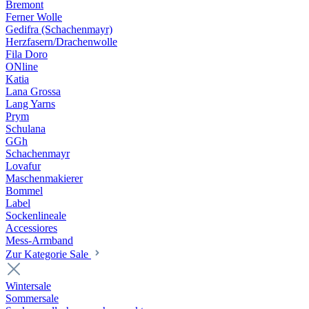
Bremont
Ferner Wolle
Gedifra (Schachenmayr)
Herzfasern/Drachenwolle
Fila Doro
ONline
Katia
Lana Grossa
Lang Yarns
Prym
Schulana
GGh
Schachenmayr
Lovafur
Maschenmakierer
Bommel
Label
Sockenlineale
Accessiores
Mess-Armband
Zur Kategorie Sale
Wintersale
Sommersale