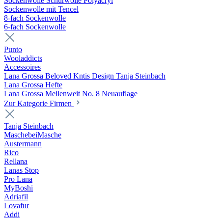
Sockenwolle Schurwolle Polyacryl
Sockenwolle mit Tencel
8-fach Sockenwolle
6-fach Sockenwolle
Punto
Wooladdicts
Accessoires
Lana Grossa Beloved Kntis Design Tanja Steinbach
Lana Grossa Hefte
Lana Grossa Meilenweit No. 8 Neuauflage
Zur Kategorie Firmen
Tanja Steinbach
MaschebeiMasche
Austermann
Rico
Rellana
Lanas Stop
Pro Lana
MyBoshi
Adriafil
Lovafur
Addi