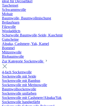
ideal für Decoartikel
Taschenset
Schwammwolle
Mohair
Baumwolle, Baumwollmischung
Beilaufgarn
Filzwolle
Wooladdicts
Schurwolle Baumwolle,Seide, Kaschmir
Gutscheine
Alpaka, Cashmere, Yak, Kamel
Bommel
Mützenwolle
Biobaumwolle
Zur Kategorie Sockenwolle
4-fach Sockenwolle
Sockenwolle mit Seide
Sockenwolle mit Bambus
Sockenwolle mit Merinowolle
Baumwollsockenwolle
Sockenwolle unifarben
Sockenwolle mit Cashmere/Alpaka/Yak
Sockenwolle handgefärbt