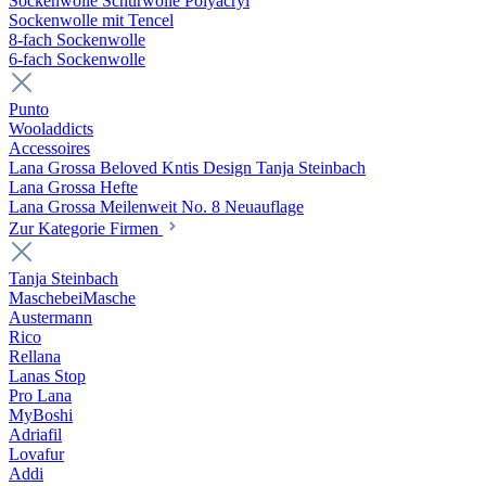
Sockenwolle Schurwolle Polyacryl
Sockenwolle mit Tencel
8-fach Sockenwolle
6-fach Sockenwolle
Punto
Wooladdicts
Accessoires
Lana Grossa Beloved Kntis Design Tanja Steinbach
Lana Grossa Hefte
Lana Grossa Meilenweit No. 8 Neuauflage
Zur Kategorie Firmen
Tanja Steinbach
MaschebeiMasche
Austermann
Rico
Rellana
Lanas Stop
Pro Lana
MyBoshi
Adriafil
Lovafur
Addi