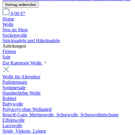
Vertrag widerrufen
0,00 €*
Home
Wolle
Neu im Shop
Sockenwolle
Stricknadeln und Häkelnadeln
Anleitungen
Firmen
Sale
Zur Kategorie Wolle
Wolle für Allergiker
Pailettengarn
Sommersale
Handgefärbte Wolle
Bobbel
Babywolle
Polyacryl ohne Wollanteil
Bouclé-Garn, Merinowolle, Schurwolle, Schurwollmischung
Effektwolle
Lacewolle
Seide, Viskose, Leinen