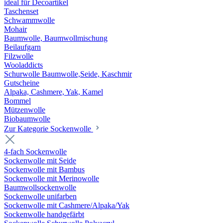
ideal für Decoartikel
Taschenset
Schwammwolle
Mohair
Baumwolle, Baumwollmischung
Beilaufgarn
Filzwolle
Wooladdicts
Schurwolle Baumwolle,Seide, Kaschmir
Gutscheine
Alpaka, Cashmere, Yak, Kamel
Bommel
Mützenwolle
Biobaumwolle
Zur Kategorie Sockenwolle
4-fach Sockenwolle
Sockenwolle mit Seide
Sockenwolle mit Bambus
Sockenwolle mit Merinowolle
Baumwollsockenwolle
Sockenwolle unifarben
Sockenwolle mit Cashmere/Alpaka/Yak
Sockenwolle handgefärbt