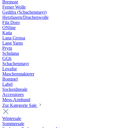
Bremont
Ferner Wolle
Gedifra (Schachenmayr)
Herzfasern/Drachenwolle
Fila Doro
ONline
Katia
Lana Grossa
Lang Yarns
Prym
Schulana
GGh
Schachenmayr
Lovafur
Maschenmakierer
Bommel
Label
Sockenlineale
Accessiores
Mess-Armband
Zur Kategorie Sale
Wintersale
Sommersale