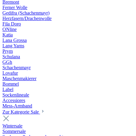
Bremont
Ferner Wolle
Gedifra (Schachenmayr)
Herzfasern/Drachenwolle
Fila Doro
ONline
Katia
Lana Grossa
Lang Yarns
Prym
Schulana
GGh
Schachenmayr
Lovafur
Maschenmakierer
Bommel
Label
Sockenlineale
Accessiores
Mess-Armband
Zur Kategorie Sale
Wintersale
Sommersale