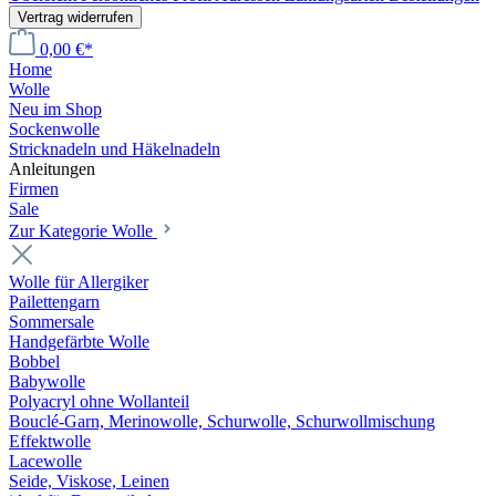
Vertrag widerrufen
0,00 €*
Home
Wolle
Neu im Shop
Sockenwolle
Stricknadeln und Häkelnadeln
Anleitungen
Firmen
Sale
Zur Kategorie Wolle
Wolle für Allergiker
Pailettengarn
Sommersale
Handgefärbte Wolle
Bobbel
Babywolle
Polyacryl ohne Wollanteil
Bouclé-Garn, Merinowolle, Schurwolle, Schurwollmischung
Effektwolle
Lacewolle
Seide, Viskose, Leinen