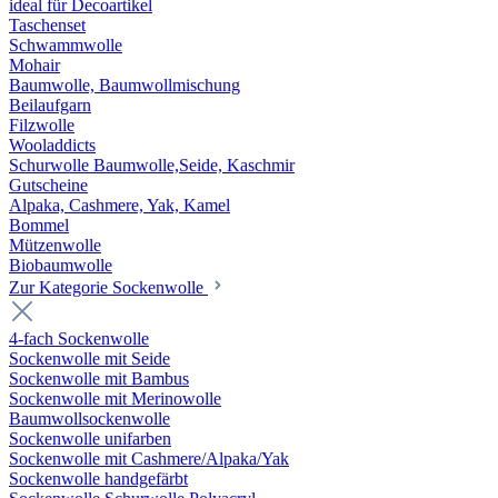
ideal für Decoartikel
Taschenset
Schwammwolle
Mohair
Baumwolle, Baumwollmischung
Beilaufgarn
Filzwolle
Wooladdicts
Schurwolle Baumwolle,Seide, Kaschmir
Gutscheine
Alpaka, Cashmere, Yak, Kamel
Bommel
Mützenwolle
Biobaumwolle
Zur Kategorie Sockenwolle
4-fach Sockenwolle
Sockenwolle mit Seide
Sockenwolle mit Bambus
Sockenwolle mit Merinowolle
Baumwollsockenwolle
Sockenwolle unifarben
Sockenwolle mit Cashmere/Alpaka/Yak
Sockenwolle handgefärbt