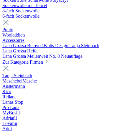
Sockenwolle Schurwolle Polyacryl
Sockenwolle mit Tencel
8-fach Sockenwolle
6-fach Sockenwolle
Punto
Wooladdicts
Accessoires
Lana Grossa Beloved Kntis Design Tanja Steinbach
Lana Grossa Hefte
Lana Grossa Meilenweit No. 8 Neuauflage
Zur Kategorie Firmen
Tanja Steinbach
MaschebeiMasche
Austermann
Rico
Rellana
Lanas Stop
Pro Lana
MyBoshi
Adriafil
Lovafur
Addi